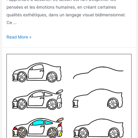
pensées et les émotions humaines, en créant certaines
qualités esthétiques, dans un langage visuel bidimensionnel.
Ce …
Comment
Read More »
dessiner
la
Tour
Eiffel
facilement