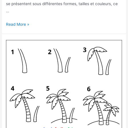
se présentent sous différentes formes, tailles et couleurs, ce
…
Comment
Read More »
dessiner
une
rose
facile