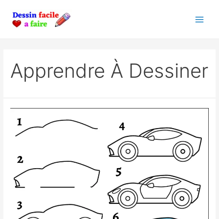
Skip
to
Main
content
Men
Apprendre À Dessiner