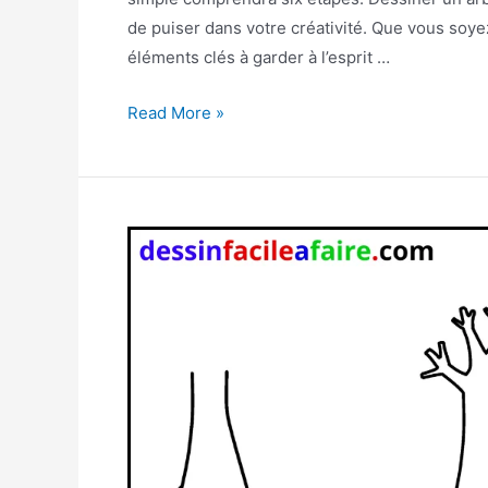
de puiser dans votre créativité. Que vous soye
éléments clés à garder à l’esprit …
Comment
Read More »
dessiner
un
arbre
étape
par
étape.