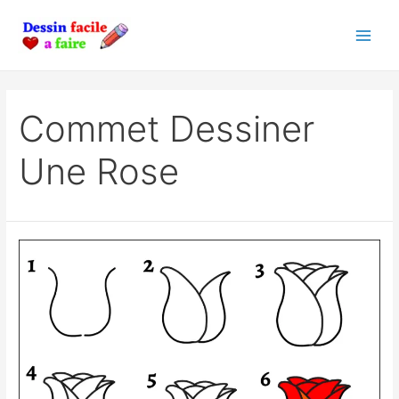
Skip
to
Main
content
Men
Commet Dessiner
Une Rose