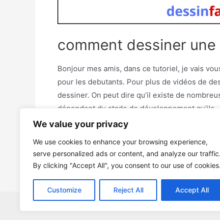
comment dessiner une r
Bonjour mes amis, dans ce tutoriel, je vais v
pour les debutants. Pour plus de vidéos de de
dessiner. On peut dire qu’il existe de nombreu
dépendent du stade de développement qu’ils 
We value your privacy
comment
Read More »
We use cookies to enhance your browsing experience,
dessiner
serve personalized ads or content, and analyze our traffic
une
By clicking "Accept All", you consent to our use of cookies
rose
facile
Customize
Reject All
Accept All