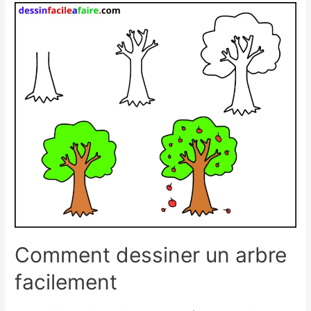
rose
facilement
Comment dessiner un arbre
facilement