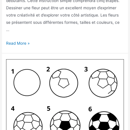
débutants. Cette instruction simple comprendra cinq étapes.
Dessiner une fleur peut être un excellent moyen d’exprimer
votre créativité et d’explorer votre côté artistique. Les fleurs
se présentent sous différentes formes, tailles et couleurs, ce
…
Comment
Read More »
dessiner
une
rose
facile