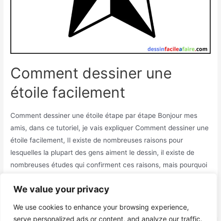
Comment dessiner une
étoile facilement
Comment dessiner une étoile étape par étape Bonjour mes
amis, dans ce tutoriel, je vais expliquer Comment dessiner une
étoile facilement, Il existe de nombreuses raisons pour
lesquelles la plupart des gens aiment le dessin, il existe de
nombreuses études qui confirment ces raisons, mais pourquoi
j’aime le dessin? J’ai rassemblé ces raisons d’aimer le …
We value your privacy
Comment
Read More »
We use cookies to enhance your browsing experience,
dessiner
serve personalized ads or content, and analyze our traffic.