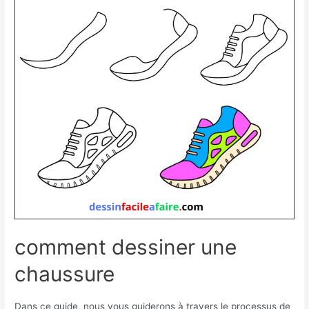
rose
facile
comment dessiner une
chaussure
Dans ce guide, nous vous guiderons à travers le processus de